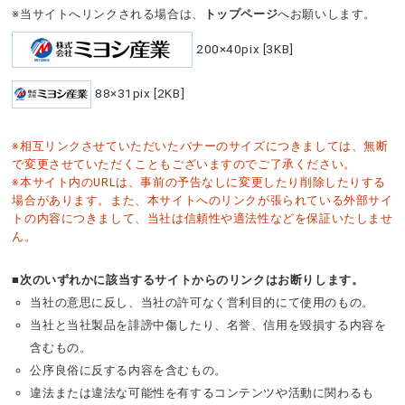
※当サイトへリンクされる場合は、
トップページ
へお願いします。
200×40pix [3KB]
88×31pix [2KB]
※相互リンクさせていただいたバナーのサイズにつきましては、無断
で変更させていただくこともございますのでご了承ください。
※本サイト内のURLは、事前の予告なしに変更したり削除したりする
場合があります。また、本サイトへのリンクが張られている外部サイ
トの内容につきまして、当社は信頼性や適法性などを保証いたしませ
ん。
■次のいずれかに該当するサイトからのリンクはお断りします。
当社の意思に反し、当社の許可なく営利目的にて使用のもの。
当社と当社製品を誹謗中傷したり、名誉、信用を毀損する内容を
含むもの。
公序良俗に反する内容を含むもの。
違法または違法な可能性を有するコンテンツや活動に関わるも